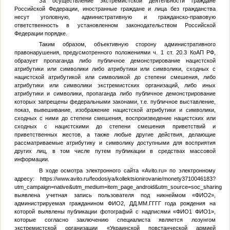
За осуществление экстремистской деятельности граждане
Российской Федерации, иностранные граждане и лица без гражданства
несут уголовную, административную и гражданско-правовую
ответственность в установленном законодательством Российской
Федерации порядке.
Таким образом, объективную сторону административного
правонарушения, предусмотренного положениями ч. 1 ст. 20.3 КоАП РФ,
образует пропаганда либо публичное демонстрирование нацистской
атрибутики или символики либо атрибутики или символики, сходных с
нацистской атрибутикой или символикой до степени смешения, либо
атрибутики или символики экстремистских организаций, либо иных
атрибутики и символики, пропаганда либо публичное демонстрирование
которых запрещены федеральными законами, т.е. публичное выставление,
показ, вывешивание, изображение нацистской атрибутики и символики,
сходных с ними до степени смешения, воспроизведение нацистских или
сходных с нацистскими до степени смешения приветствий и
приветственных жестов, а также любые другие действия, делающие
рассматриваемые атрибутику и символику доступными для восприятия
других лиц, в том числе путем публикации в средствах массовой
информации.
В ходе осмотра электронного сайта «Avito.ru» по электронному
адресу: https://www.avito.ru/feodosiya/kollektsionirovanie/monety3710046183?
utm_campaign=native&utm_medium=item_page_android&utm_source=soc_sharing
выявлена учетная запись пользователя под никнеймом «
ФИО2
»,
администрируемая гражданином
ФИО2
,
ДД.ММ.ГГГГ
года рождения на
которой выявлены публикации фотографий с надписями «
ФИО1
ФИО1
»,
которые согласно заключению специалиста является лозунгом
экстремистской организации «Украинской повстанческой армией