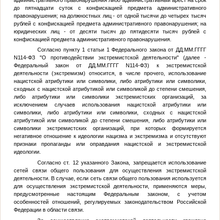
до пятнадцати суток с конфискацией предмета административного
правонарушения; на должностных лиц - от одной тысячи до четырех тысяч
рублей с конфискацией предмета административного правонарушения; на
юридических лиц - от десяти тысяч до пятидесяти тысяч рублей с
конфискацией предмета административного правонарушения.
Согласно пункту 1 статьи 1 Федерального закона от
ДД.ММ.ГГГГ
N114-ФЗ "О противодействии экстремистской деятельности" (далее -
Федеральный закон от
ДД.ММ.ГГГГ
N114-ФЗ) к экстремистской
деятельности (экстремизм) относится, в числе прочего, использование
нацистской атрибутики или символики, либо атрибутики или символики,
сходных с нацистской атрибутикой или символикой до степени смешения,
либо атрибутики или символики экстремистских организаций, за
исключением случаев использования нацистской атрибутики или
символики, либо атрибутики или символики, сходных с нацистской
атрибутикой или символикой до степени смешения, либо атрибутики или
символики экстремистских организаций, при которых формируется
негативное отношение к идеологии нацизма и экстремизма и отсутствуют
признаки пропаганды или оправдания нацистской и экстремистской
идеологии.
Согласно ст. 12 указанного Закона, запрещается использование
сетей связи общего пользования для осуществления экстремистской
деятельности. В случае, если сеть связи общего пользования используется
для осуществления экстремистской деятельности, применяются меры,
предусмотренные настоящим Федеральным законом, с учетом
особенностей отношений, регулируемых законодательством Российской
Федерации в области связи.