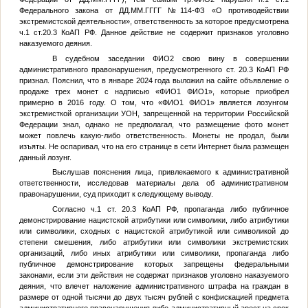
Федерального закона от
ДД.ММ.ГГГГ
№114-ФЗ «О противодействии
экстремистской деятельности», ответственность за которое предусмотрена
ч.1 ст.20.3 КоАП РФ. Данное действие не содержит признаков уголовно
наказуемого деяния.
В судебном заседании
ФИО2
свою вину в совершении
административного правонарушения, предусмотренного ст. 20.3 КоАП РФ
признал. Пояснил, что в январе 2024 года выложил на сайте объявление о
продаже трех монет с надписью «
ФИО1
ФИО1
», которые приобрел
примерно в 2016 году. О том, что «
ФИО1
ФИО1
» является лозунгом
экстремисткой организации УОН, запрещенной на территории Российской
Федерации знал, однако не предполагал, что размещение фото монет
может повлечь какую-либо ответственность. Монеты не продал, были
изъяты. Не оспаривал, что на его странице в сети Интернет была размещен
данный лозунг.
Выслушав пояснения лица, привлекаемого к административной
ответственности, исследовав материалы дела об административном
правонарушении, суд приходит к следующему выводу.
Согласно ч.1 ст. 20.3 КоАП РФ, пропаганда либо публичное
демонстрирование нацистской атрибутики или символики, либо атрибутики
или символики, сходных с нацистской атрибутикой или символикой до
степени смешения, либо атрибутики или символики экстремистских
организаций, либо иных атрибутики или символики, пропаганда либо
публичное демонстрирование которых запрещены федеральными
законами, если эти действия не содержат признаков уголовно наказуемого
деяния, что влечет наложение административного штрафа на граждан в
размере от одной тысячи до двух тысяч рублей с конфискацией предмета
административного правонарушения либо административный арест на срок