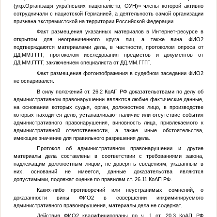
(укр.Організація українських націоналістів, ОУН)» члены которой активно
сотрудничали с нацистской Германией, а деятельность самой организации
признана экстремистской на территории Российской Федерации.
Факт размещения указанных материалов в Интернет-ресурсе в
открытом для неограниченного круга лиц, а также вина
ФИО2
подтверждаются материалами дела, в частности, протоколом опроса от
ДД.ММ.ГГГГ
, протоколом исследования предметов и документов от
ДД.ММ.ГГГГ
, заключением специалиста от
ДД.ММ.ГГГГ
.
Факт размещения фотоизображения в судебном заседании
ФИО2
не оспаривался.
В силу положений ст. 26.2 КоАП РФ доказательствами по делу об
административном правонарушении являются любые фактические данные,
на основании которых судья, орган, должностное лицо, в производстве
которых находится дело, устанавливают наличие или отсутствие события
административного правонарушения, виновность лица, привлекаемого к
административной ответственности, а также иные обстоятельства,
имеющие значение для правильного разрешения дела.
Протокол об административном правонарушении и другие
материалы дела составлены в соответствии с требованиями закона,
надлежащим должностным лицом, не доверять сведениям, указанным в
них, оснований не имеется, данные доказательства являются
допустимыми, подлежат оценке по правилам ст. 26.11 КоАП РФ.
Каких-либо противоречий или неустранимых сомнений, о
доказанности вины
ФИО2
в совершении инкриминируемого
административного правонарушения, материалы дела не содержат.
Действия
ФИО2
квалифицированы по ч. 1 ст. 20.3 КоАП РФ