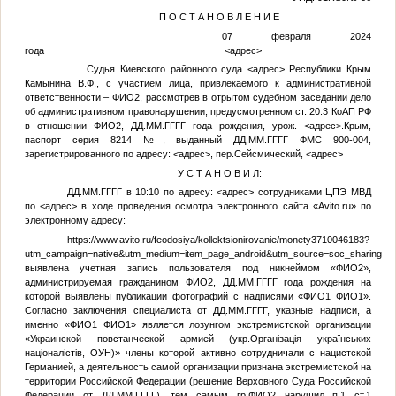
П О С Т А Н О В Л Е Н И Е
07 февраля 2024
года
<адрес>
Судья Киевского районного суда
<адрес>
Республики Крым
Камынина В.Ф., с участием лица, привлекаемого к административной
ответственности –
ФИО2
, рассмотрев в отрытом судебном заседании дело
об административном правонарушении, предусмотренном ст. 20.3 КоАП РФ
в отношении
ФИО2
,
ДД.ММ.ГГГГ
года рождения, урож.
<адрес>
.Крым,
паспорт серия 8214
№
, выданный
ДД.ММ.ГГГГ
ФМС 900-004,
зарегистрированного по адресу:
<адрес>
, пер.Сейсмический,
<адрес>
У С Т А Н О В И Л:
ДД.ММ.ГГГГ
в 10:10 по адресу:
<адрес>
сотрудниками ЦПЭ МВД
по
<адрес>
в ходе проведения осмотра электронного сайта «Avito.ru» по
электронному адресу:
https://www.avito.ru/feodosiya/kollektsionirovanie/monety3710046183?
utm_campaign=native&utm_medium=item_page_android&utm_source=soc_sharing
выявлена учетная запись пользователя под никнеймом «
ФИО2
»,
администрируемая гражданином
ФИО2
,
ДД.ММ.ГГГГ
года рождения на
которой выявлены публикации фотографий с надписями «
ФИО1
ФИО1
».
Согласно заключения специалиста от
ДД.ММ.ГГГГ
, указные надписи, а
именно «
ФИО1
ФИО1
» является лозунгом экстремистской организации
«Украинской повстанческой армией (укр.Організація українських
націоналістів, ОУН)» члены которой активно сотрудничали с нацистской
Германией, а деятельность самой организации признана экстремистской на
территории Российской Федерации (решение Верховного Суда Российской
Федерации от
ДД.ММ.ГГГГ
), тем самым гр.
ФИО2
нарушил п.1 ст.1