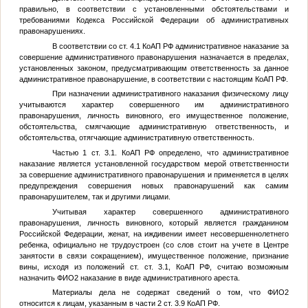
правильно, в соответствии с установленными обстоятельствами и
требованиями Кодекса Российской Федерации об административных
правонарушениях.
В соответствии со ст. 4.1 КоАП РФ административное наказание за
совершение административного правонарушения назначается в пределах,
установленных законом, предусматривающим ответственность за данное
административное правонарушение, в соответствии с настоящим КоАП РФ.
При назначении административного наказания физическому лицу
учитываются характер совершенного им административного
правонарушения, личность виновного, его имущественное положение,
обстоятельства, смягчающие административную ответственность, и
обстоятельства, отягчающие административную ответственность.
Частью 1 ст. 3.1. КоАП РФ определено, что административное
наказание является установленной государством мерой ответственности
за совершение административного правонарушения и применяется в целях
предупреждения совершения новых правонарушений как самим
правонарушителем, так и другими лицами.
Учитывая характер совершенного административного
правонарушения, личность виновного, который является гражданином
Российской Федерации, женат, на иждивении имеет несовершеннолетнего
ребенка, официально не трудоустроен (со слов стоит на учете в Центре
занятости в связи сокращением), имущественное положение, признание
вины, исходя из положений ст. ст. 3.1, КоАП РФ, считаю возможным
назначить
ФИО2
наказание в виде административного ареста.
Материалы дела не содержат сведений о том, что
ФИО2
относится к лицам, указанным в части 2 ст. 3.9 КоАП РФ.