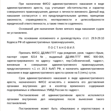
При назначении
ФИО2
административного наказания в виде
административного ареста, суд учитывает обстоятельства и характер
совершенного правонарушения, данные о личности виновного. Данный вид
наказания согласуется с его предупредительными целями, принципам
законности, справедливости, неотвратимости и целесообразности
юридической ответственности, а также тяжести содеянного.
Оснований для назначения более мягкого вида наказания судом
не установлено.
На основании изложенного и руководствуясь ст.ст. 29.9-29.10
Кодекса РФ об административных правонарушениях,
П О С Т А Н О В И Л:
Признать
ФИО2
,
ДД.ММ.ГГГГ
года рождения, урож.
<адрес>
.Крым,
паспорт серия 8214
№
, выданный
ДД.ММ.ГГГГ
ФМС 900-004,
зарегистрированного по адресу:
<адрес>
, пер.Сейсмический,
<адрес>
,
виновным в совершении административного правонарушения,
предусмотренного ч.1 ст. 20.3 КоАП РФ, и назначить административное
наказание в виде административного ареста сроком на 5 (пять) суток.
Срок административного наказания в виде административного
ареста, назначенного
ФИО2
исчислять с момента его доставления
органами внутренних дел в изолятор временного содержания
подозреваемых и обвиняемых УМВД России по
<адрес>
.
Постановление об административном аресте исполняется
органами внутренних дел немедленно после вынесения такого
постановления.
Постановление может быть обжаловано и опротестовано в